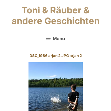
Zum
Toni & Räuber &
Inhalt
springen
andere Geschichten
Menü
DSC_1986 arjan 2.JPG arjan 2