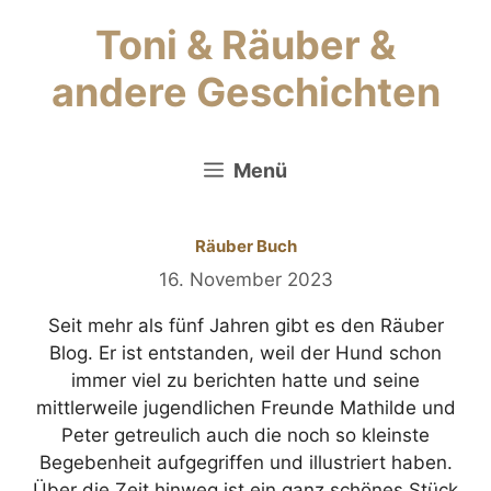
Zum
Toni & Räuber &
Inhalt
springen
andere Geschichten
Menü
Räuber Buch
16. November 2023
Seit mehr als fünf Jahren gibt es den Räuber
Blog. Er ist entstanden, weil der Hund schon
immer viel zu berichten hatte und seine
mittlerweile jugendlichen Freunde Mathilde und
Peter getreulich auch die noch so kleinste
Begebenheit aufgegriffen und illustriert haben.
Über die Zeit hinweg ist ein ganz schönes Stück