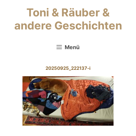
Zum
Toni & Räuber &
Inhalt
springen
andere Geschichten
Menü
20250925_222137-i